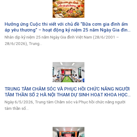
Hưởng ứng Cuộc thi viết với chủ đề “Bữa cơm gia đình ấm
áp yêu thương” – hoạt động kỷ niệm 25 năm Ngày Gia đình
Việt Nam
Nhân dịp kỷ niệm 25 năm Ngày Gia đình Việt Nam (28/6/2001 –
28/6/2026), Trung...
TRUNG TÂM CHĂM SÓC VÀ PHỤC HỒI CHỨC NĂNG NGƯỜI
TÂM THẦN SỐ 2 HÀ NỘI THAM DỰ SINH HOẠT KHOA HỌC
VỀ “KHỦNG HOẢNG TÂM LÝ – CÁCH NHẬN DIỆN VÀ XỬ LÝ”
Ngày 6/5/2026, Trung tâm Chăm sóc và Phục hồi chức năng người
tâm thần số...