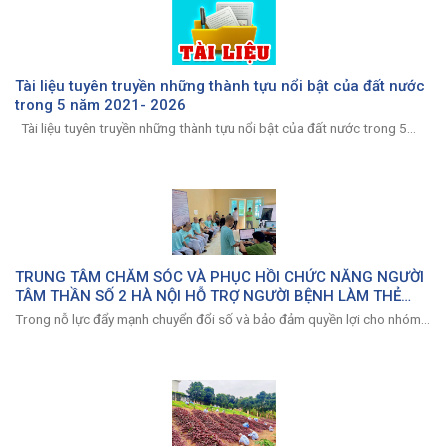
Tài liệu tuyên truyền những thành tựu nổi bật của đất nước
trong 5 năm 2021- 2026
Tài liệu tuyên truyền những thành tựu nổi bật của đất nước trong 5...
TRUNG TÂM CHĂM SÓC VÀ PHỤC HỒI CHỨC NĂNG NGƯỜI
TÂM THẦN SỐ 2 HÀ NỘI HỖ TRỢ NGƯỜI BỆNH LÀM THẺ
CĂN CƯỚC
Trong nỗ lực đẩy mạnh chuyển đổi số và bảo đảm quyền lợi cho nhóm...