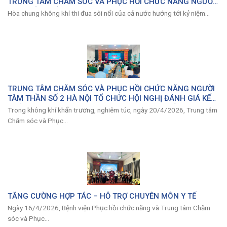
TRUNG TÂM CHĂM SÓC VÀ PHỤC HỒI CHỨC NĂNG NGƯỜI
TÂM THẦN SỐ 2 HÀ NỘI
Hòa chung không khí thi đua sôi nổi của cả nước hướng tới kỷ niệm...
TRUNG TÂM CHĂM SÓC VÀ PHỤC HỒI CHỨC NĂNG NGƯỜI
TÂM THẦN SỐ 2 HÀ NỘI TỔ CHỨC HỘI NGHỊ ĐÁNH GIÁ KẾT
QUẢ THỰC HIỆN NHIỆM VỤ QUÝ I/2026 VÀ TRIỂN KHAI
Trong không khí khẩn trương, nghiêm túc, ngày 20/4/2026, Trung tâm
PHƯƠNG HƯỚNG NHIỆM VỤ TIẾP THEO
Chăm sóc và Phục...
TĂNG CƯỜNG HỢP TÁC – HỖ TRỢ CHUYÊN MÔN Y TẾ
Ngày 16/4/2026, Bệnh viện Phục hồi chức năng và Trung tâm Chăm
sóc và Phục...