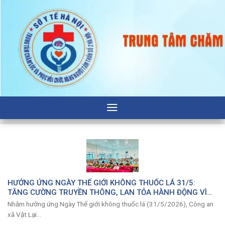
Bỏ
qua
nội
dung
HƯỞNG ỨNG NGÀY THẾ GIỚI KHÔNG THUỐC LÁ 31/5:
TĂNG CƯỜNG TRUYỀN THÔNG, LAN TỎA HÀNH ĐỘNG VÌ
SỨC KHỎE CỘNG ĐỒNG
Nhằm hưởng ứng Ngày Thế giới không thuốc lá (31/5/2026), Công an
xã Vật Lại...