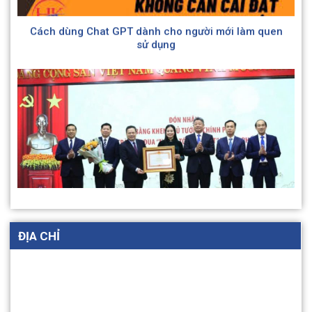
Cách dùng Chat GPT dành cho người mới làm quen
sử dụng
Trung tâm Chăm sóc và Phục hồi chức năng người
tâm thần số 2 Hà Nội quan tâm tới công tác “Đền ơn
Đáp nghĩa” nhân dịp kỷ niệm 77 năm ngày Thương
binh – Liệt sĩ (27/7/1947 – 27/7/2024)
Ngành Lao động – Thương binh và Xã hội Thủ đô vẹn
tròn 80 năm lịch sử.
ĐỊA CHỈ