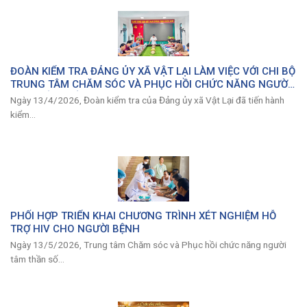
ĐOÀN KIỂM TRA ĐẢNG ỦY XÃ VẬT LẠI LÀM VIỆC VỚI CHI BỘ
TRUNG TÂM CHĂM SÓC VÀ PHỤC HỒI CHỨC NĂNG NGƯỜI
TÂM THẦN SỐ 2 HÀ NỘI
Ngày 13/4/2026, Đoàn kiểm tra của Đảng ủy xã Vật Lại đã tiến hành
kiểm...
PHỐI HỢP TRIỂN KHAI CHƯƠNG TRÌNH XÉT NGHIỆM HỖ
TRỢ HIV CHO NGƯỜI BỆNH
Ngày 13/5/2026, Trung tâm Chăm sóc và Phục hồi chức năng người
tâm thần số...