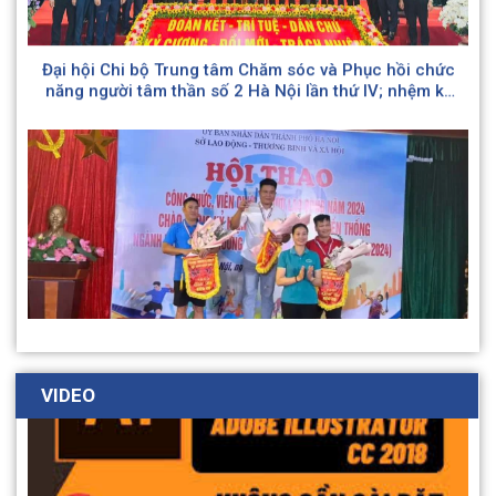
Đại hội Chi bộ Trung tâm Chăm sóc và Phục hồi chức
năng người tâm thần số 2 Hà Nội lần thứ IV; nhệm kỳ
(2025 – 2030)
Hình ảnh Trung tâm Chăm sóc và PHCN người tâm
thần số 2 Hà Nội tích cực tham gia Hội thao của
VIDEO
Ngành nhân kỷ niệm 79 năm Ngày Truyền thống
ngành Lao động – Thương binh và Xã hội (28/8/1945
– 28/8/2024)