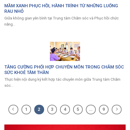
MẦM XANH PHỤC HỒI, HÀNH TRÌNH TỪ NHỮNG LUỐNG
RAU NHỎ
Giữa không gian yên bình tại Trung tâm Chăm sóc và Phục hồi chức
năng...
TĂNG CƯỜNG PHỐI HỢP CHUYÊN MÔN TRONG CHĂM SÓC
SỨC KHOẺ TÂM THẦN
Thực hiện nội dung ký kết hợp tác chuyên môn giữa Trung tâm Chăm
sóc...
1
2
3
4
5
…
9