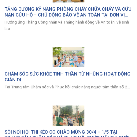
TĂNG CƯỜNG KỸ NĂNG PHÒNG CHÁY CHỮA CHÁY VÀ CỨU
NẠN CỨU HỘ – CHỦ ĐỘNG BẢO VỆ AN TOÀN TẠI ĐƠN VỊ
ĐẶC THÙ
Hưởng ứng Tháng Công nhân và Tháng hành động về An toàn, vệ sinh
lao...
CHĂM SÓC SỨC KHỎE TINH THẦN TỪ NHỮNG HOẠT ĐỘNG
GIẢN DỊ
Tại Trung tâm Chăm sóc và Phục hồi chức năng người tâm thần số 2...
SÔI NỔI HỘI THI KÉO CO CHÀO MỪNG 30/4 – 1/5 TẠI