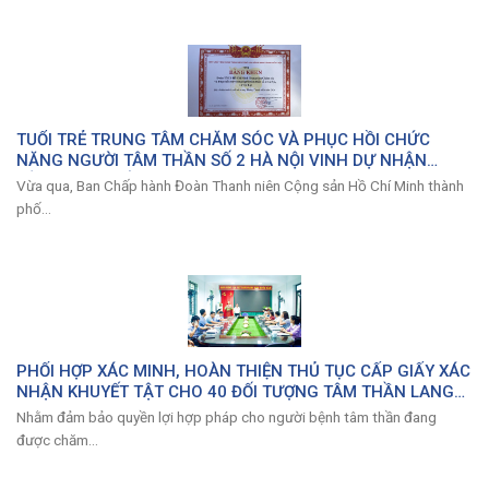
TUỔI TRẺ TRUNG TÂM CHĂM SÓC VÀ PHỤC HỒI CHỨC
NĂNG NGƯỜI TÂM THẦN SỐ 2 HÀ NỘI VINH DỰ NHẬN
BẰNG KHEN CỦA THÀNH ĐOÀN HÀ NỘI
Vừa qua, Ban Chấp hành Đoàn Thanh niên Cộng sản Hồ Chí Minh thành
phố...
PHỐI HỢP XÁC MINH, HOÀN THIỆN THỦ TỤC CẤP GIẤY XÁC
NHẬN KHUYẾT TẬT CHO 40 ĐỐI TƯỢNG TÂM THẦN LANG
THANG ĐANG ĐƯỢC CHĂM SÓC TẠI TRUNG TÂM
Nhằm đảm bảo quyền lợi hợp pháp cho người bệnh tâm thần đang
được chăm...