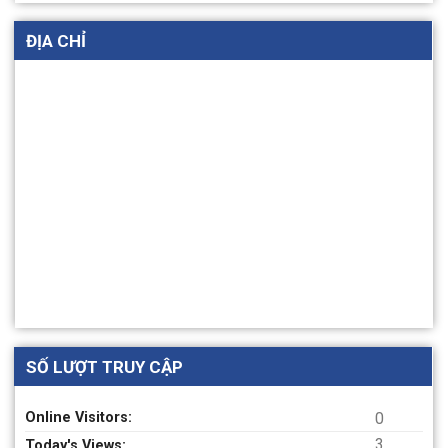
ĐỊA CHỈ
Ngành Lao động – Thương binh và Xã hội Thủ đô vẹn
tròn 80 năm lịch sử.
Một số hình ảnh trong chương trình tổng kết hoạt
động thực hành sinh viên D17 Khoa Công tác xã hội
HÀNH TRÌNH TÌM VỀ ĐỊA CHỈ ĐỎ NHÂN THÁNG ĐỀN
SỐ LƯỢT TRUY CẬP
ƠN ĐÁP NGHĨA NĂM 2024 CỦA TRUNG TÂM CHĂM
SÓC VÀ PHCN NGƯỜI TÂM THẦN SỐ 2 HN
Online Visitors:
0
3
Today's Views: