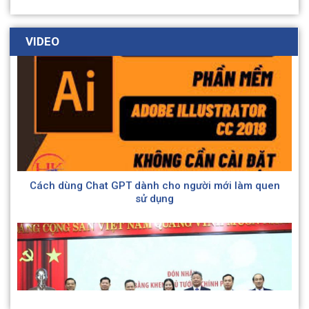
VIDEO
Hình ảnh Trung tâm Chăm sóc và PHCN người tâm
thần số 2 Hà Nội tích cực tham gia Hội thao của
Ngành nhân kỷ niệm 79 năm Ngày Truyền thống
ngành Lao động – Thương binh và Xã hội (28/8/1945
– 28/8/2024)
Cách dùng Chat GPT dành cho người mới làm quen
sử dụng
Trung tâm Chăm sóc và Phục hồi chức năng người
tâm thần số 2 Hà Nội quan tâm tới công tác “Đền ơn
Đáp nghĩa” nhân dịp kỷ niệm 77 năm ngày Thương
binh – Liệt sĩ (27/7/1947 – 27/7/2024)