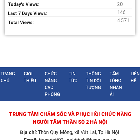
Một số hình ảnh trong chương trình Hội nghị gia đình
20
Today's Views:
bệnh nhân ngày 11/5/2024
146
Last 7 Days Views:
4.571
Total Views:
VIDEO TỔNG KẾT KHÓA D17 KHOA CÔNG TÁC XÃ HỘI
– ĐH LAO ĐỘNG XÃ HỘI
TRANG
GIỚI
CHỨC
TIN
THÔNG
TẤM
LIÊN
CHỦ
THIỆU
NĂNG
TỨC
TIN ĐỐI
LÒNG
HỆ
CÁC
TƯỢNG
NHÂN
MỘT SỐ HÌNH ẢNH TRONG CHƯƠNG TRÌNH ÂM VANG
PHÒNG
ÁI
ĐIỆN BIÊN
TRUNG TÂM CHĂM SÓC VÀ PHỤC HỒI CHỨC NĂNG
NGƯỜI TÂM THẦN SỐ 2 HÀ NỘI
Địa chỉ:
Thôn Quy Mông, xã Vật Lai, Tp.Hà Nội
Video chương trình ÂM VANG ĐIỆN BIÊN tại Trung