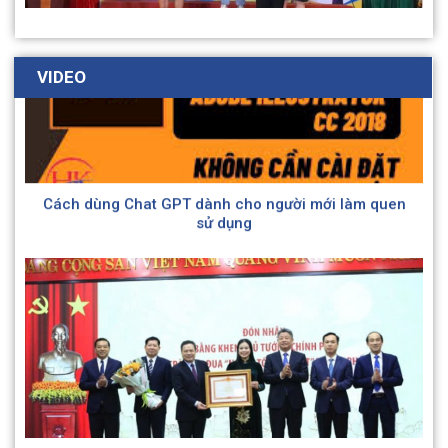
thần số 2 Hà Nội tích cực tham gia Hội thao của
Ngành nhân kỷ niệm 79 năm Ngày Truyền thống
ngành Lao động – Thương binh và Xã hội (28/8/1945
– 28/8/2024)
VIDEO
Cách dùng Chat GPT dành cho người mới làm quen
sử dụng
Trung tâm Chăm sóc và Phục hồi chức năng người
tâm thần số 2 Hà Nội quan tâm tới công tác “Đền ơn
Đáp nghĩa” nhân dịp kỷ niệm 77 năm ngày Thương
binh – Liệt sĩ (27/7/1947 – 27/7/2024)
Ngành Lao động – Thương binh và Xã hội Thủ đô vẹn
tròn 80 năm lịch sử.