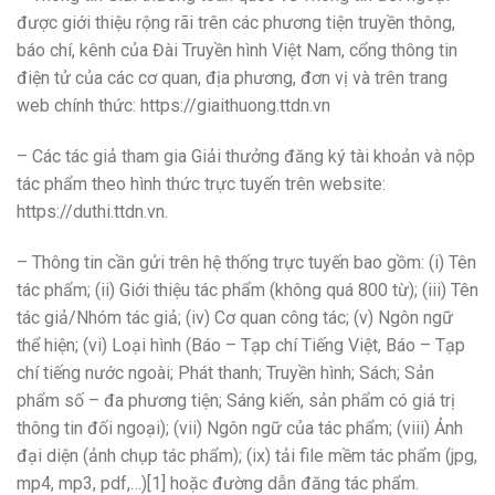
được giới thiệu rộng rãi trên các phương tiện truyền thông,
báo chí, kênh của Đài Truyền hình Việt Nam, cổng thông tin
điện tử của các cơ quan, địa phương, đơn vị và trên trang
web chính thức: https://giaithuong.ttdn.vn
– Các tác giả tham gia Giải thưởng đăng ký tài khoản và nộp
tác phẩm theo hình thức trực tuyến trên website:
https://duthi.ttdn.vn.
– Thông tin cần gửi trên hệ thống trực tuyến bao gồm: (i) Tên
tác phẩm; (ii) Giới thiệu tác phẩm (không quá 800 từ); (iii) Tên
tác giả/Nhóm tác giả; (iv) Cơ quan công tác; (v) Ngôn ngữ
thể hiện; (vi) Loại hình (Báo – Tạp chí Tiếng Việt, Báo – Tạp
chí tiếng nước ngoài; Phát thanh; Truyền hình; Sách; Sản
phẩm số – đa phương tiện; Sáng kiến, sản phẩm có giá trị
thông tin đối ngoại); (vii) Ngôn ngữ của tác phẩm; (viii) Ảnh
đại diện (ảnh chụp tác phẩm); (ix) tải file mềm tác phẩm (jpg,
mp4, mp3, pdf,…)[1] hoặc đường dẫn đăng tác phẩm.