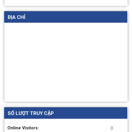
ĐỊA CHỈ
Một số hình ảnh trong chương trình tổng kết hoạt
động thực hành sinh viên D17 Khoa Công tác xã hội
HÀNH TRÌNH TÌM VỀ ĐỊA CHỈ ĐỎ NHÂN THÁNG ĐỀN
ƠN ĐÁP NGHĨA NĂM 2024 CỦA TRUNG TÂM CHĂM
SÓC VÀ PHCN NGƯỜI TÂM THẦN SỐ 2 HN
SỐ LƯỢT TRUY CẬP
Online Visitors:
0