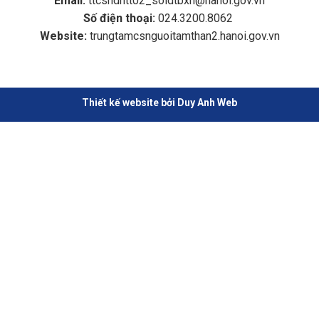
Email:
ttcsndntt02_soldtbxh@hanoi.gov.vn
Tâm Chăm sóc và Phục hồi chức năng người tâm
thần số 2 Hà Nội
Số điện thoại:
024.3200.8062
Website:
trungtamcsnguoitamthan2.hanoi.gov.vn
Thiết kế website bởi Duy Anh Web
Chọn Những hình ảnh trong chương trình đón tiếp
sinh viên trường ĐH LĐXH thực hành tại Trung tâm
Những hình ảnh trong chương trình đón tiếp sinh viên
trường ĐH LĐXH thực hành tại Trung tâm