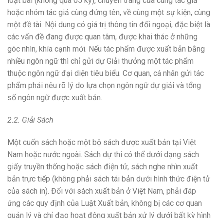
loạt bài (không quá 05 kỳ), chuyên trang của cùng tác giả
hoặc nhóm tác giả cùng đứng tên, về cùng một sự kiện, cùng
một đề tài. Nội dung có giá trị thông tin đối ngoại, đặc biệt là
các vấn đề đang được quan tâm, được khai thác ở những
góc nhìn, khía cạnh mới. Nếu tác phẩm được xuất bản bằng
nhiều ngôn ngữ thì chỉ gửi dự Giải thưởng một tác phẩm
thuộc ngôn ngữ đại diện tiêu biểu. Cơ quan, cá nhân gửi tác
phẩm phải nêu rõ lý do lựa chọn ngôn ngữ dự giải và tổng
số ngôn ngữ được xuất bản.
2.2. Giải Sách
Một cuốn sách hoặc một bộ sách được xuất bản tại Việt
Nam hoặc nước ngoài. Sách dự thi có thể dưới dạng sách
giấy truyền thống hoặc sách điện tử, sách nghe nhìn xuất
bản trực tiếp (không phải sách tái bản dưới hình thức điện tử
của sách in). Đối với sách xuất bản ở Việt Nam, phải đáp
ứng các quy định của Luật Xuất bản, không bị các cơ quan
quản lý và chỉ đạo hoạt động xuất bản xử lý dưới bất kỳ hình