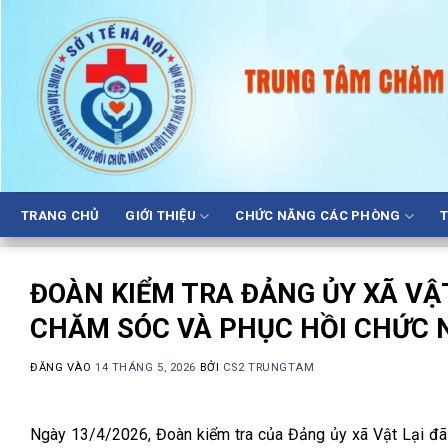
Bỏ
qua
nội
dung
TRANG CHỦ
GIỚI THIỆU
CHỨC NĂNG CÁC PHÒNG
T
ĐOÀN KIỂM TRA ĐẢNG ỦY XÃ VẬT
CHĂM SÓC VÀ PHỤC HỒI CHỨC 
ĐĂNG VÀO
14 THÁNG 5, 2026
BỞI
CS2 TRUNGTAM
Ngày 13/4/2026, Đoàn kiểm tra của Đảng ủy xã Vật Lại đã 