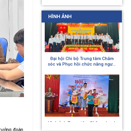
HÌNH ẢNH
Đại hội Chi bộ Trung tâm Chăm
sóc và Phục hồi chức năng người
tâm thần số 2 Hà Nội lần thứ IV;
nhệm kỳ (2025 – 2030)
Hình ảnh Trung tâm Chăm sóc và
PHCN người tâm thần số 2 Hà
Nội tích cực tham gia Hội thao
của Ngành nhân kỷ niệm 79 năm
Ngày Truyền thống ngành Lao
động – Thương binh và Xã hội
rưởng đoàn.
(28/8/1945 – 28/8/2024)