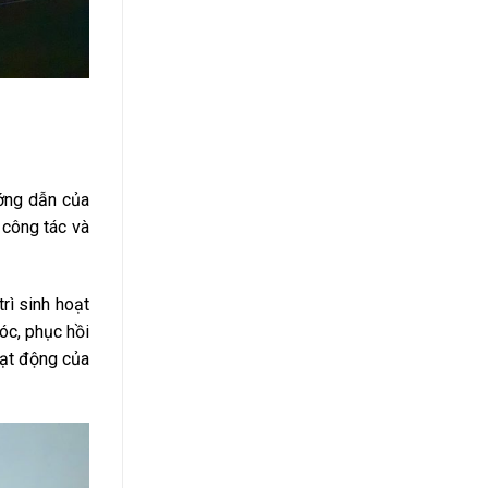
ướng dẫn của
 công tác và
rì sinh hoạt
óc, phục hồi
oạt động của