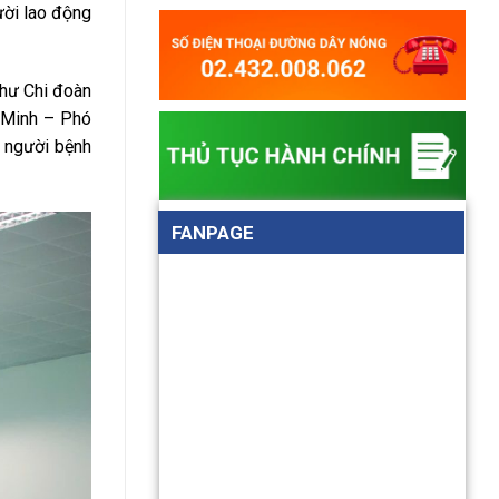
ười lao động
thư Chi đoàn
ì Minh – Phó
0 người bệnh
FANPAGE