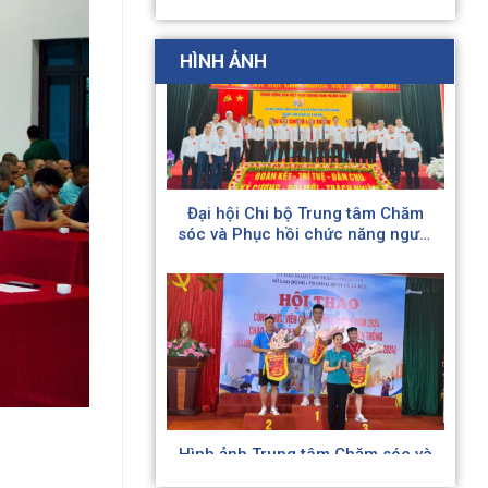
HÌNH ẢNH
Đại hội Chi bộ Trung tâm Chăm
sóc và Phục hồi chức năng người
tâm thần số 2 Hà Nội lần thứ IV;
nhệm kỳ (2025 – 2030)
Hình ảnh Trung tâm Chăm sóc và
PHCN người tâm thần số 2 Hà
Nội tích cực tham gia Hội thao
của Ngành nhân kỷ niệm 79 năm
Ngày Truyền thống ngành Lao
động – Thương binh và Xã hội
(28/8/1945 – 28/8/2024)