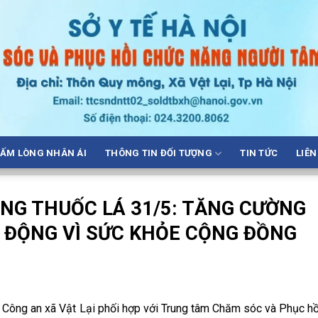
ẤM LÒNG NHÂN ÁI
THÔNG TIN ĐỐI TƯỢNG
TIN TỨC
LIÊN
NG THUỐC LÁ 31/5: TĂNG CƯỜNG
 ĐỘNG VÌ SỨC KHỎE CỘNG ĐỒNG
 Công an xã Vật Lại phối hợp với Trung tâm Chăm sóc và Phục h